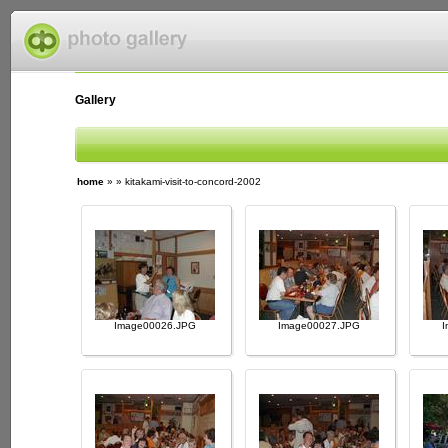
Gallery
home
»
»
kitakami-visit-to-concord-2002
Image00026.JPG
Image00027.JPG
I