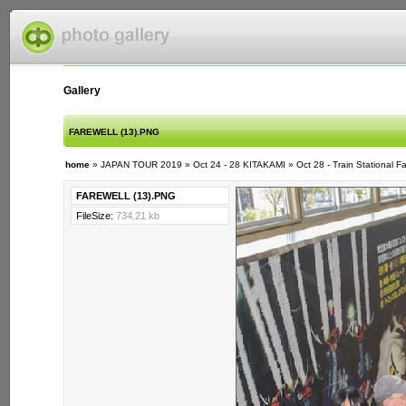
Gallery
FAREWELL (13).PNG
home
»
JAPAN TOUR 2019
»
Oct 24 - 28 KITAKAMI
»
Oct 28 - Train Stational F
FAREWELL (13).PNG
FileSize:
734.21 kb